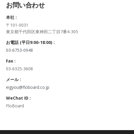
お問い合わせ
正・追加・削除、利用の停止または消去、第三者への提供の停
止及び第三者への提供記録の開示）に関して、当社問合わせ窓
本社 :
口に申し出ることができます。
〒101-0031
その際、弊社はご本人を確認させていただいたうえで、合理的
東京都千代田区東神田二丁目7番4-305
な期間内に対応いたします。
なお、個人情報に関する弊社問合わせ先は、次の通りです。
お電話 (平日9:00-18:00) :
株式会社FloBoard 個人情報問合せ窓口
03-6753-0948
〒101-0031 東京都千代田区東神田二丁目7番4-305
メールアドレス: info@floboard.co.jp TEL: 03-6753-0948
Fax :
（受付時間 9:00～18:00 ※土・日曜日、祝日、年末年始、ゴ
03-6325-3608
ールデンウィークを除く)
6. 個人情報における任意性について
メール :
個人情報のご提供は、ご本人の任意です。ただし、必須項目を
eigyou@floboard.co.jp
ご入力頂けない場合は本フォームをご利用頂けませんので、ご
WeChat ID :
了承ください。
FloBoard