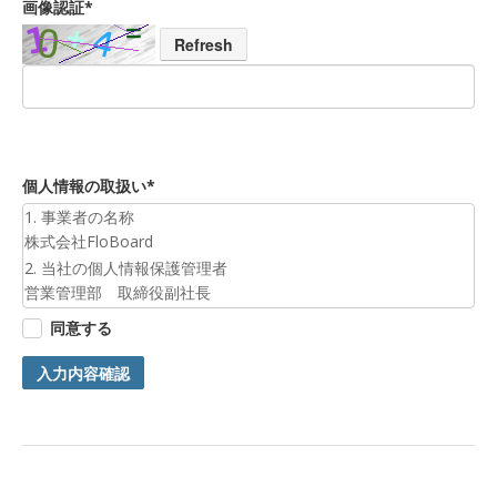
画像認証*
Refresh
個人情報の取扱い*
1. 事業者の名称
株式会社FloBoard
2. 当社の個人情報保護管理者
営業管理部 取締役副社長
3. 個人情報の利用目的
同意する
お預かりした個人情報は、お問合せへの対応のために利用いた
します。
入力内容確認
4. 第三者提供について
ご本人の同意がある場合または法令に基づく場合を除き、今回
ご入力頂く個人情報は第三者に提供しません。
5. 個人情報の開示等及びお問合せ窓口
ご自身の個人情報の開示等（利用目的の通知、開示、内容の訂