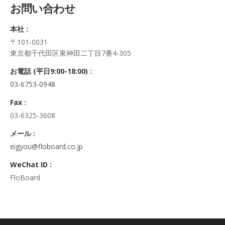
お問い合わせ
正・追加・削除、利用の停止または消去、第三者への提供の停
止及び第三者への提供記録の開示）に関して、当社問合わせ窓
本社 :
口に申し出ることができます。
〒101-0031
その際、弊社はご本人を確認させていただいたうえで、合理的
東京都千代田区東神田二丁目7番4-305
な期間内に対応いたします。
なお、個人情報に関する弊社問合わせ先は、次の通りです。
お電話 (平日9:00-18:00) :
株式会社FloBoard 個人情報問合せ窓口
03-6753-0948
〒101-0031 東京都千代田区東神田二丁目7番4-305
メールアドレス: info@floboard.co.jp TEL: 03-6753-0948
Fax :
（受付時間 9:00～18:00 ※土・日曜日、祝日、年末年始、ゴ
03-6325-3608
ールデンウィークを除く)
6. 個人情報における任意性について
メール :
個人情報のご提供は、ご本人の任意です。ただし、必須項目を
eigyou@floboard.co.jp
ご入力頂けない場合は本フォームをご利用頂けませんので、ご
WeChat ID :
了承ください。
FloBoard