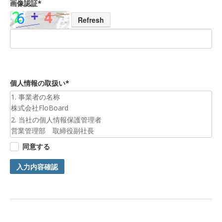
画像認証*
Refresh
個人情報の取扱い*
1. 事業者の名称
株式会社FloBoard
2. 当社の個人情報保護管理者
営業管理部 取締役副社長
3. 個人情報の利用目的
同意する
お預かりした個人情報は、お問合せへの対応のために利用いた
します。
入力内容確認
4. 第三者提供について
ご本人の同意がある場合または法令に基づく場合を除き、今回
ご入力頂く個人情報は第三者に提供しません。
5. 個人情報の開示等及びお問合せ窓口
ご自身の個人情報の開示等（利用目的の通知、開示、内容の訂