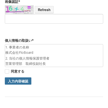
画像認証*
Refresh
個人情報の取扱い*
1. 事業者の名称
株式会社FloBoard
2. 当社の個人情報保護管理者
営業管理部 取締役副社長
3. 個人情報の利用目的
同意する
お預かりした個人情報は、お問合せへの対応のために利用いた
します。
入力内容確認
4. 第三者提供について
ご本人の同意がある場合または法令に基づく場合を除き、今回
ご入力頂く個人情報は第三者に提供しません。
5. 個人情報の開示等及びお問合せ窓口
ご自身の個人情報の開示等（利用目的の通知、開示、内容の訂