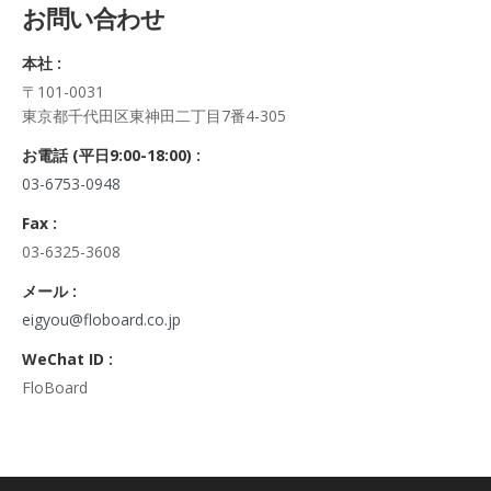
お問い合わせ
正・追加・削除、利用の停止または消去、第三者への提供の停
止及び第三者への提供記録の開示）に関して、当社問合わせ窓
本社 :
口に申し出ることができます。
〒101-0031
その際、弊社はご本人を確認させていただいたうえで、合理的
東京都千代田区東神田二丁目7番4-305
な期間内に対応いたします。
なお、個人情報に関する弊社問合わせ先は、次の通りです。
お電話 (平日9:00-18:00) :
株式会社FloBoard 個人情報問合せ窓口
03-6753-0948
〒101-0031 東京都千代田区東神田二丁目7番4-305
メールアドレス: info@floboard.co.jp TEL: 03-6753-0948
Fax :
（受付時間 9:00～18:00 ※土・日曜日、祝日、年末年始、ゴ
03-6325-3608
ールデンウィークを除く)
6. 個人情報における任意性について
メール :
個人情報のご提供は、ご本人の任意です。ただし、必須項目を
eigyou@floboard.co.jp
ご入力頂けない場合は本フォームをご利用頂けませんので、ご
WeChat ID :
了承ください。
FloBoard