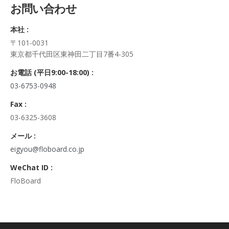
お問い合わせ
正・追加・削除、利用の停止または消去、第三者への提供の停
止及び第三者への提供記録の開示）に関して、当社問合わせ窓
本社 :
口に申し出ることができます。
〒101-0031
その際、弊社はご本人を確認させていただいたうえで、合理的
東京都千代田区東神田二丁目7番4-305
な期間内に対応いたします。
なお、個人情報に関する弊社問合わせ先は、次の通りです。
お電話 (平日9:00-18:00) :
株式会社FloBoard 個人情報問合せ窓口
03-6753-0948
〒101-0031 東京都千代田区東神田二丁目7番4-305
メールアドレス: info@floboard.co.jp TEL: 03-6753-0948
Fax :
（受付時間 9:00～18:00 ※土・日曜日、祝日、年末年始、ゴ
03-6325-3608
ールデンウィークを除く)
6. 個人情報における任意性について
メール :
個人情報のご提供は、ご本人の任意です。ただし、必須項目を
eigyou@floboard.co.jp
ご入力頂けない場合は本フォームをご利用頂けませんので、ご
WeChat ID :
了承ください。
FloBoard