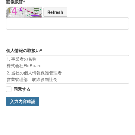
画像認証*
Refresh
個人情報の取扱い*
1. 事業者の名称
株式会社FloBoard
2. 当社の個人情報保護管理者
営業管理部 取締役副社長
3. 個人情報の利用目的
同意する
お預かりした個人情報は、お問合せへの対応のために利用いた
します。
入力内容確認
4. 第三者提供について
ご本人の同意がある場合または法令に基づく場合を除き、今回
ご入力頂く個人情報は第三者に提供しません。
5. 個人情報の開示等及びお問合せ窓口
ご自身の個人情報の開示等（利用目的の通知、開示、内容の訂