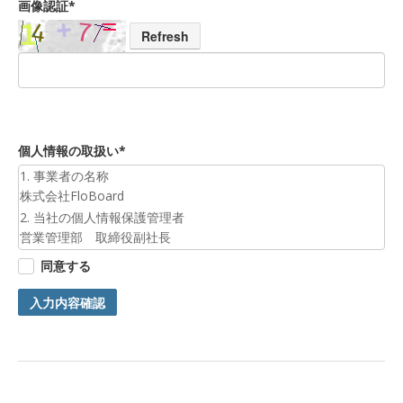
画像認証*
Refresh
個人情報の取扱い*
1. 事業者の名称
株式会社FloBoard
2. 当社の個人情報保護管理者
営業管理部 取締役副社長
3. 個人情報の利用目的
同意する
お預かりした個人情報は、お問合せへの対応のために利用いた
します。
入力内容確認
4. 第三者提供について
ご本人の同意がある場合または法令に基づく場合を除き、今回
ご入力頂く個人情報は第三者に提供しません。
5. 個人情報の開示等及びお問合せ窓口
ご自身の個人情報の開示等（利用目的の通知、開示、内容の訂