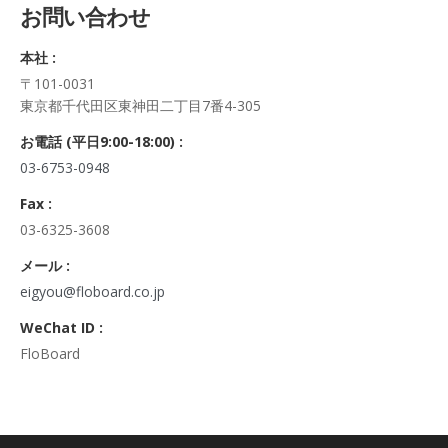
お問い合わせ
正・追加・削除、利用の停止または消去、第三者への提供の停
止及び第三者への提供記録の開示）に関して、当社問合わせ窓
本社 :
口に申し出ることができます。
〒101-0031
その際、弊社はご本人を確認させていただいたうえで、合理的
東京都千代田区東神田二丁目7番4-305
な期間内に対応いたします。
なお、個人情報に関する弊社問合わせ先は、次の通りです。
お電話 (平日9:00-18:00) :
株式会社FloBoard 個人情報問合せ窓口
03-6753-0948
〒101-0031 東京都千代田区東神田二丁目7番4-305
メールアドレス: info@floboard.co.jp TEL: 03-6753-0948
Fax :
（受付時間 9:00～18:00 ※土・日曜日、祝日、年末年始、ゴ
03-6325-3608
ールデンウィークを除く)
6. 個人情報における任意性について
メール :
個人情報のご提供は、ご本人の任意です。ただし、必須項目を
eigyou@floboard.co.jp
ご入力頂けない場合は本フォームをご利用頂けませんので、ご
WeChat ID :
了承ください。
FloBoard