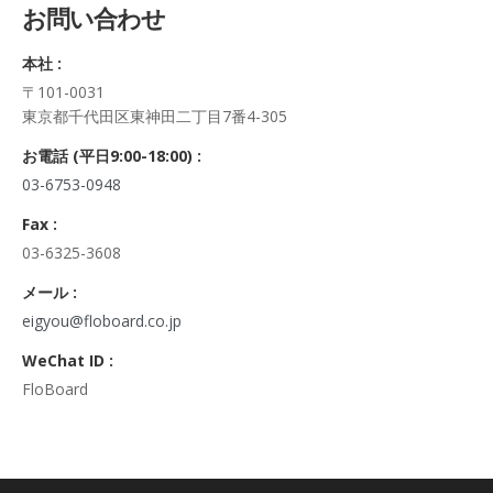
お問い合わせ
正・追加・削除、利用の停止または消去、第三者への提供の停
止及び第三者への提供記録の開示）に関して、当社問合わせ窓
本社 :
口に申し出ることができます。
〒101-0031
その際、弊社はご本人を確認させていただいたうえで、合理的
東京都千代田区東神田二丁目7番4-305
な期間内に対応いたします。
なお、個人情報に関する弊社問合わせ先は、次の通りです。
お電話 (平日9:00-18:00) :
株式会社FloBoard 個人情報問合せ窓口
03-6753-0948
〒101-0031 東京都千代田区東神田二丁目7番4-305
メールアドレス: info@floboard.co.jp TEL: 03-6753-0948
Fax :
（受付時間 9:00～18:00 ※土・日曜日、祝日、年末年始、ゴ
03-6325-3608
ールデンウィークを除く)
6. 個人情報における任意性について
メール :
個人情報のご提供は、ご本人の任意です。ただし、必須項目を
eigyou@floboard.co.jp
ご入力頂けない場合は本フォームをご利用頂けませんので、ご
WeChat ID :
了承ください。
FloBoard