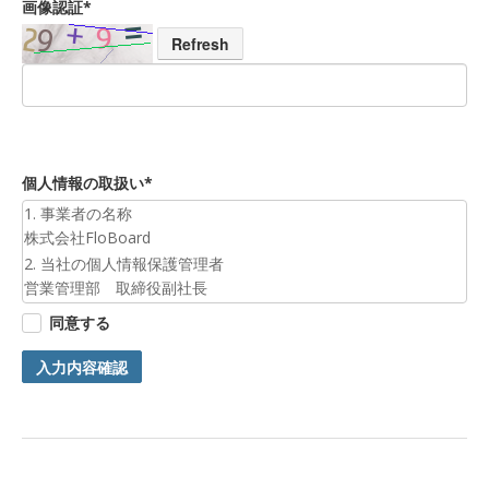
画像認証*
Refresh
個人情報の取扱い*
1. 事業者の名称
株式会社FloBoard
2. 当社の個人情報保護管理者
営業管理部 取締役副社長
3. 個人情報の利用目的
同意する
お預かりした個人情報は、お問合せへの対応のために利用いた
します。
入力内容確認
4. 第三者提供について
ご本人の同意がある場合または法令に基づく場合を除き、今回
ご入力頂く個人情報は第三者に提供しません。
5. 個人情報の開示等及びお問合せ窓口
ご自身の個人情報の開示等（利用目的の通知、開示、内容の訂