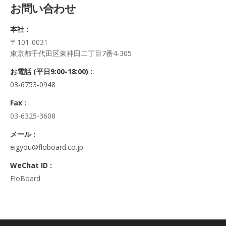
お問い合わせ
正・追加・削除、利用の停止または消去、第三者への提供の停
止及び第三者への提供記録の開示）に関して、当社問合わせ窓
本社 :
口に申し出ることができます。
〒101-0031
その際、弊社はご本人を確認させていただいたうえで、合理的
東京都千代田区東神田二丁目7番4-305
な期間内に対応いたします。
なお、個人情報に関する弊社問合わせ先は、次の通りです。
お電話 (平日9:00-18:00) :
株式会社FloBoard 個人情報問合せ窓口
03-6753-0948
〒101-0031 東京都千代田区東神田二丁目7番4-305
メールアドレス: info@floboard.co.jp TEL: 03-6753-0948
Fax :
（受付時間 9:00～18:00 ※土・日曜日、祝日、年末年始、ゴ
03-6325-3608
ールデンウィークを除く)
6. 個人情報における任意性について
メール :
個人情報のご提供は、ご本人の任意です。ただし、必須項目を
eigyou@floboard.co.jp
ご入力頂けない場合は本フォームをご利用頂けませんので、ご
WeChat ID :
了承ください。
FloBoard