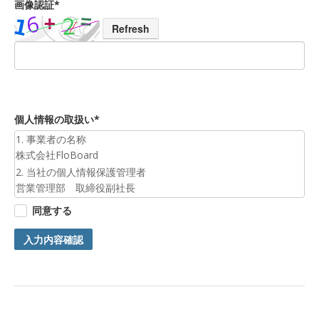
画像認証*
Refresh
個人情報の取扱い*
1. 事業者の名称
株式会社FloBoard
2. 当社の個人情報保護管理者
営業管理部 取締役副社長
3. 個人情報の利用目的
同意する
お預かりした個人情報は、お問合せへの対応のために利用いた
します。
入力内容確認
4. 第三者提供について
ご本人の同意がある場合または法令に基づく場合を除き、今回
ご入力頂く個人情報は第三者に提供しません。
5. 個人情報の開示等及びお問合せ窓口
ご自身の個人情報の開示等（利用目的の通知、開示、内容の訂