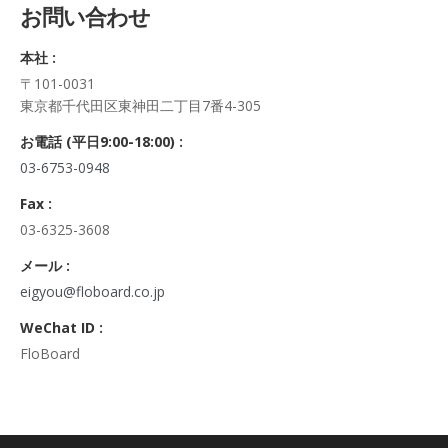
お問い合わせ
正・追加・削除、利用の停止または消去、第三者への提供の停
止及び第三者への提供記録の開示）に関して、当社問合わせ窓
本社 :
口に申し出ることができます。
〒101-0031
その際、弊社はご本人を確認させていただいたうえで、合理的
東京都千代田区東神田二丁目7番4-305
な期間内に対応いたします。
なお、個人情報に関する弊社問合わせ先は、次の通りです。
お電話 (平日9:00-18:00) :
株式会社FloBoard 個人情報問合せ窓口
03-6753-0948
〒101-0031 東京都千代田区東神田二丁目7番4-305
メールアドレス: info@floboard.co.jp TEL: 03-6753-0948
Fax :
（受付時間 9:00～18:00 ※土・日曜日、祝日、年末年始、ゴ
03-6325-3608
ールデンウィークを除く)
6. 個人情報における任意性について
メール :
個人情報のご提供は、ご本人の任意です。ただし、必須項目を
eigyou@floboard.co.jp
ご入力頂けない場合は本フォームをご利用頂けませんので、ご
WeChat ID :
了承ください。
FloBoard