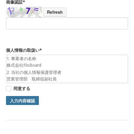
画像認証*
Refresh
個人情報の取扱い*
1. 事業者の名称
株式会社FloBoard
2. 当社の個人情報保護管理者
営業管理部 取締役副社長
3. 個人情報の利用目的
同意する
お預かりした個人情報は、お問合せへの対応のために利用いた
します。
入力内容確認
4. 第三者提供について
ご本人の同意がある場合または法令に基づく場合を除き、今回
ご入力頂く個人情報は第三者に提供しません。
5. 個人情報の開示等及びお問合せ窓口
ご自身の個人情報の開示等（利用目的の通知、開示、内容の訂