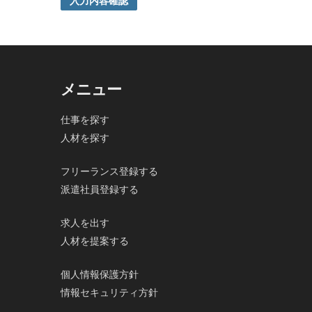
入力内容確認
ご本人の同意がある場合または法令に基づく場合を除き
5. 個人情報の開示等及びお問合せ窓口
ご自身の個人情報の開示等（利用目的の通知、開示、内
の停止及び第三者への提供記録の開示）に関して、当社
その際、弊社はご本人を確認させていただいたうえで、
メニュー
なお、個人情報に関する弊社問合わせ先は、次の通りで
株式会社FloBoard 個人情報問合せ窓口
仕事を探す
〒101-0031 東京都千代田区東神田二丁目7番4-305
人材を探す
メールアドレス: info@floboard.co.jp TEL: 03-6753-09
（受付時間 9:00～18:00 ※土・日曜日、祝日、年末
6. 個人情報における任意性について
フリーランス登録する
個人情報のご提供は、ご本人の任意です。ただし、必須
派遣社員登録する
で、ご了承ください。
求人を出す
人材を提案する
個人情報保護方針
情報セキュリティ方針