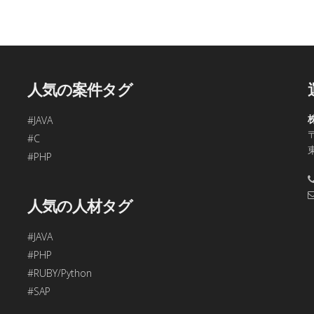
、今回ご入力頂く個人情報は第三者に提供しません。
容の訂正・追加・削除、利用の停止または消去、第三者への提供
問合わせ窓口に申し出ることができます。
合理的な期間内に対応いたします。
人気の案件タグ
す。
#JAVA
〒
48
#C
年始、ゴールデンウィークを除く)
#PHP
項目をご入力頂けない場合は本フォームをご利用頂けませんの
人気の人材タグ
#JAVA
#PHP
#RUBY/Python
#SAP