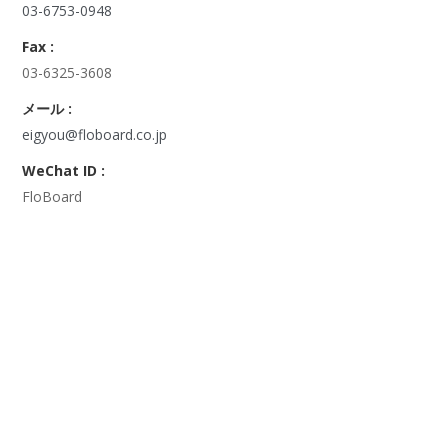
03-6753-0948
Fax :
03-6325-3608
メール :
eigyou@floboard.co.jp
WeChat ID :
FloBoard