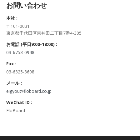
お問い合わせ
正・追加・削除、利用の停止または消去、第三者への提供の停
止及び第三者への提供記録の開示）に関して、当社問合わせ窓
本社 :
口に申し出ることができます。
〒101-0031
その際、弊社はご本人を確認させていただいたうえで、合理的
東京都千代田区東神田二丁目7番4-305
な期間内に対応いたします。
なお、個人情報に関する弊社問合わせ先は、次の通りです。
お電話 (平日9:00-18:00) :
株式会社FloBoard 個人情報問合せ窓口
03-6753-0948
〒101-0031 東京都千代田区東神田二丁目7番4-305
メールアドレス: info@floboard.co.jp TEL: 03-6753-0948
Fax :
（受付時間 9:00～18:00 ※土・日曜日、祝日、年末年始、ゴ
03-6325-3608
ールデンウィークを除く)
6. 個人情報における任意性について
メール :
個人情報のご提供は、ご本人の任意です。ただし、必須項目を
eigyou@floboard.co.jp
ご入力頂けない場合は本フォームをご利用頂けませんので、ご
WeChat ID :
了承ください。
FloBoard