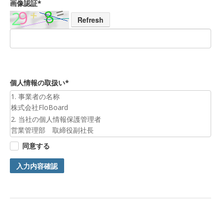
画像認証*
Refresh
個人情報の取扱い*
1. 事業者の名称
株式会社FloBoard
2. 当社の個人情報保護管理者
営業管理部 取締役副社長
3. 個人情報の利用目的
同意する
お預かりした個人情報は、お問合せへの対応のために利用いた
します。
入力内容確認
4. 第三者提供について
ご本人の同意がある場合または法令に基づく場合を除き、今回
ご入力頂く個人情報は第三者に提供しません。
5. 個人情報の開示等及びお問合せ窓口
ご自身の個人情報の開示等（利用目的の通知、開示、内容の訂