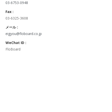
03-6753-0948
Fax :
03-6325-3608
メール :
eigyou@floboard.co.jp
WeChat ID :
FloBoard