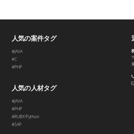
、今回ご入力頂く個人情報は第三者に提供しません。
容の訂正・追加・削除、利用の停止または消去、第三者への提供
問合わせ窓口に申し出ることができます。
合理的な期間内に対応いたします。
人気の案件タグ
す。
#JAVA
〒
48
#C
年始、ゴールデンウィークを除く)
#PHP
項目をご入力頂けない場合は本フォームをご利用頂けませんの
人気の人材タグ
#JAVA
#PHP
#RUBY/Python
#SAP