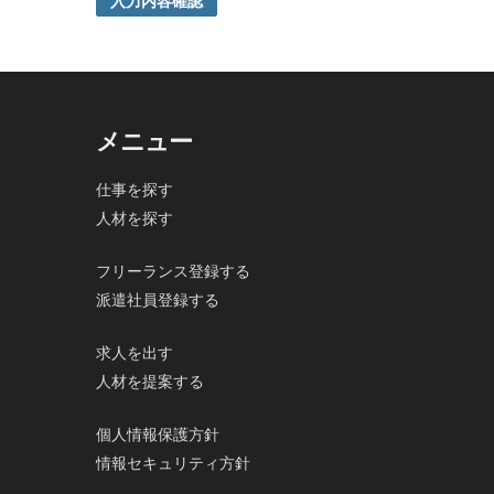
入力内容確認
ご本人の同意がある場合または法令に基づく場合を除き
5. 個人情報の開示等及びお問合せ窓口
ご自身の個人情報の開示等（利用目的の通知、開示、内
の停止及び第三者への提供記録の開示）に関して、当社
その際、弊社はご本人を確認させていただいたうえで、
メニュー
なお、個人情報に関する弊社問合わせ先は、次の通りで
株式会社FloBoard 個人情報問合せ窓口
仕事を探す
〒101-0031 東京都千代田区東神田二丁目7番4-305
人材を探す
メールアドレス: info@floboard.co.jp TEL: 03-6753-09
（受付時間 9:00～18:00 ※土・日曜日、祝日、年末
6. 個人情報における任意性について
フリーランス登録する
個人情報のご提供は、ご本人の任意です。ただし、必須
派遣社員登録する
で、ご了承ください。
求人を出す
人材を提案する
個人情報保護方針
情報セキュリティ方針