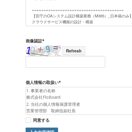
画像認証*
Refresh
個人情報の取扱い*
1. 事業者の名称
株式会社FloBoard
2. 当社の個人情報保護管理者
営業管理部 取締役副社長
3. 個人情報の利用目的
同意する
お預かりした個人情報は、お問合せへの対応のために利
4. 第三者提供について