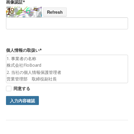
画像認証*
Refresh
個人情報の取扱い*
1. 事業者の名称
株式会社FloBoard
2. 当社の個人情報保護管理者
営業管理部 取締役副社長
3. 個人情報の利用目的
同意する
お預かりした個人情報は、お問合せへの対応のために利用いた
します。
入力内容確認
4. 第三者提供について
ご本人の同意がある場合または法令に基づく場合を除き、今回
ご入力頂く個人情報は第三者に提供しません。
5. 個人情報の開示等及びお問合せ窓口
ご自身の個人情報の開示等（利用目的の通知、開示、内容の訂