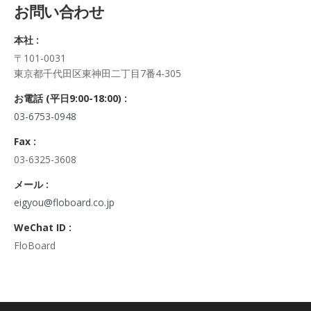
お問い合わせ
正・追加・削除、利用の停止または消去、第三者への提供の停
止及び第三者への提供記録の開示）に関して、当社問合わせ窓
本社 :
口に申し出ることができます。
〒101-0031
その際、弊社はご本人を確認させていただいたうえで、合理的
東京都千代田区東神田二丁目7番4-305
な期間内に対応いたします。
なお、個人情報に関する弊社問合わせ先は、次の通りです。
お電話 (平日9:00-18:00) :
株式会社FloBoard 個人情報問合せ窓口
03-6753-0948
〒101-0031 東京都千代田区東神田二丁目7番4-305
メールアドレス: info@floboard.co.jp TEL: 03-6753-0948
Fax :
（受付時間 9:00～18:00 ※土・日曜日、祝日、年末年始、ゴ
03-6325-3608
ールデンウィークを除く)
6. 個人情報における任意性について
メール :
個人情報のご提供は、ご本人の任意です。ただし、必須項目を
eigyou@floboard.co.jp
ご入力頂けない場合は本フォームをご利用頂けませんので、ご
WeChat ID :
了承ください。
FloBoard