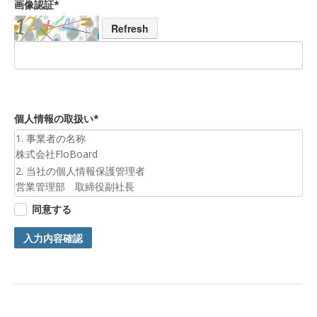
画像認証*
Refresh
個人情報の取扱い*
1. 事業者の名称
株式会社FloBoard
2. 当社の個人情報保護管理者
営業管理部 取締役副社長
3. 個人情報の利用目的
同意する
お預かりした個人情報は、お問合せへの対応のために利用いた
します。
入力内容確認
4. 第三者提供について
ご本人の同意がある場合または法令に基づく場合を除き、今回
ご入力頂く個人情報は第三者に提供しません。
5. 個人情報の開示等及びお問合せ窓口
ご自身の個人情報の開示等（利用目的の通知、開示、内容の訂