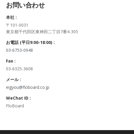
お問い合わせ
正・追加・削除、利用の停止または消去、第三者への提供の停
止及び第三者への提供記録の開示）に関して、当社問合わせ窓
本社 :
口に申し出ることができます。
〒101-0031
その際、弊社はご本人を確認させていただいたうえで、合理的
東京都千代田区東神田二丁目7番4-305
な期間内に対応いたします。
なお、個人情報に関する弊社問合わせ先は、次の通りです。
お電話 (平日9:00-18:00) :
株式会社FloBoard 個人情報問合せ窓口
03-6753-0948
〒101-0031 東京都千代田区東神田二丁目7番4-305
メールアドレス: info@floboard.co.jp TEL: 03-6753-0948
Fax :
（受付時間 9:00～18:00 ※土・日曜日、祝日、年末年始、ゴ
03-6325-3608
ールデンウィークを除く)
6. 個人情報における任意性について
メール :
個人情報のご提供は、ご本人の任意です。ただし、必須項目を
eigyou@floboard.co.jp
ご入力頂けない場合は本フォームをご利用頂けませんので、ご
WeChat ID :
了承ください。
FloBoard