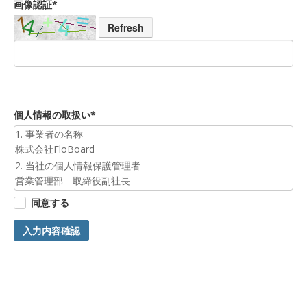
画像認証*
Refresh
個人情報の取扱い*
1. 事業者の名称
株式会社FloBoard
2. 当社の個人情報保護管理者
営業管理部 取締役副社長
3. 個人情報の利用目的
同意する
お預かりした個人情報は、お問合せへの対応のために利用いた
します。
入力内容確認
4. 第三者提供について
ご本人の同意がある場合または法令に基づく場合を除き、今回
ご入力頂く個人情報は第三者に提供しません。
5. 個人情報の開示等及びお問合せ窓口
ご自身の個人情報の開示等（利用目的の通知、開示、内容の訂