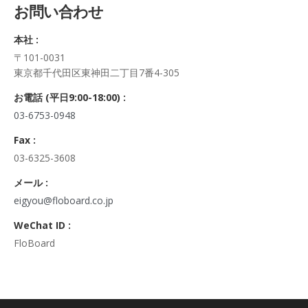
お問い合わせ
正・追加・削除、利用の停止または消去、第三者への提供の停
止及び第三者への提供記録の開示）に関して、当社問合わせ窓
本社 :
口に申し出ることができます。
〒101-0031
その際、弊社はご本人を確認させていただいたうえで、合理的
東京都千代田区東神田二丁目7番4-305
な期間内に対応いたします。
なお、個人情報に関する弊社問合わせ先は、次の通りです。
お電話 (平日9:00-18:00) :
株式会社FloBoard 個人情報問合せ窓口
03-6753-0948
〒101-0031 東京都千代田区東神田二丁目7番4-305
メールアドレス: info@floboard.co.jp TEL: 03-6753-0948
Fax :
（受付時間 9:00～18:00 ※土・日曜日、祝日、年末年始、ゴ
03-6325-3608
ールデンウィークを除く)
6. 個人情報における任意性について
メール :
個人情報のご提供は、ご本人の任意です。ただし、必須項目を
eigyou@floboard.co.jp
ご入力頂けない場合は本フォームをご利用頂けませんので、ご
WeChat ID :
了承ください。
FloBoard