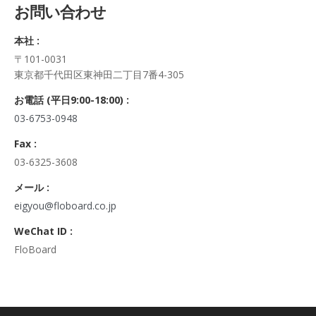
お問い合わせ
正・追加・削除、利用の停止または消去、第三者への提供の停
止及び第三者への提供記録の開示）に関して、当社問合わせ窓
本社 :
口に申し出ることができます。
〒101-0031
その際、弊社はご本人を確認させていただいたうえで、合理的
東京都千代田区東神田二丁目7番4-305
な期間内に対応いたします。
なお、個人情報に関する弊社問合わせ先は、次の通りです。
お電話 (平日9:00-18:00) :
株式会社FloBoard 個人情報問合せ窓口
03-6753-0948
〒101-0031 東京都千代田区東神田二丁目7番4-305
メールアドレス: info@floboard.co.jp TEL: 03-6753-0948
Fax :
（受付時間 9:00～18:00 ※土・日曜日、祝日、年末年始、ゴ
03-6325-3608
ールデンウィークを除く)
6. 個人情報における任意性について
メール :
個人情報のご提供は、ご本人の任意です。ただし、必須項目を
eigyou@floboard.co.jp
ご入力頂けない場合は本フォームをご利用頂けませんので、ご
WeChat ID :
了承ください。
FloBoard