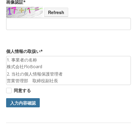
画像認証*
Refresh
個人情報の取扱い*
1. 事業者の名称
株式会社FloBoard
2. 当社の個人情報保護管理者
営業管理部 取締役副社長
3. 個人情報の利用目的
同意する
お預かりした個人情報は、お問合せへの対応のために利用いた
します。
入力内容確認
4. 第三者提供について
ご本人の同意がある場合または法令に基づく場合を除き、今回
ご入力頂く個人情報は第三者に提供しません。
5. 個人情報の開示等及びお問合せ窓口
ご自身の個人情報の開示等（利用目的の通知、開示、内容の訂