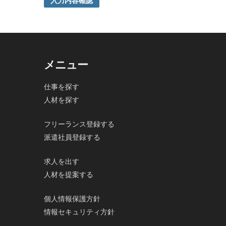
入力内容確認
ご本人の同意がある場合または法令に基づく場合を除き
5. 個人情報の開示等及びお問合せ窓口
ご自身の個人情報の開示等（利用目的の通知、開示、内
の停止及び第三者への提供記録の開示）に関して、当社
その際、弊社はご本人を確認させていただいたうえで、
メニュー
なお、個人情報に関する弊社問合わせ先は、次の通りで
株式会社FloBoard 個人情報問合せ窓口
仕事を探す
〒101-0031 東京都千代田区東神田二丁目7番4-305
人材を探す
メールアドレス: info@floboard.co.jp TEL: 03-6753-09
（受付時間 9:00～18:00 ※土・日曜日、祝日、年末
6. 個人情報における任意性について
フリーランス登録する
個人情報のご提供は、ご本人の任意です。ただし、必須
派遣社員登録する
で、ご了承ください。
求人を出す
人材を提案する
個人情報保護方針
情報セキュリティ方針