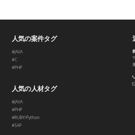
、今回ご入力頂く個人情報は第三者に提供しません。
容の訂正・追加・削除、利用の停止または消去、第三者への提供
問合わせ窓口に申し出ることができます。
合理的な期間内に対応いたします。
人気の案件タグ
す。
#JAVA
〒
48
#C
年始、ゴールデンウィークを除く)
#PHP
項目をご入力頂けない場合は本フォームをご利用頂けませんの
人気の人材タグ
#JAVA
#PHP
#RUBY/Python
#SAP