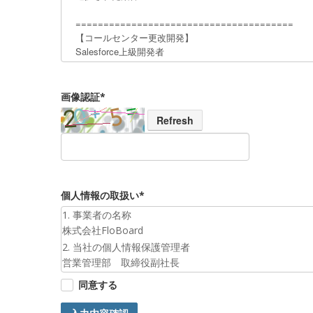
画像認証*
Refresh
個人情報の取扱い*
1. 事業者の名称
株式会社FloBoard
2. 当社の個人情報保護管理者
営業管理部 取締役副社長
3. 個人情報の利用目的
同意する
お預かりした個人情報は、お問合せへの対応のために利
4. 第三者提供について