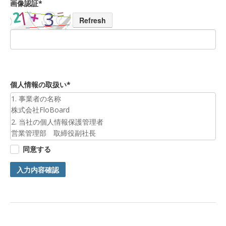
画像認証*
Refresh
個人情報の取扱い*
1. 事業者の名称
株式会社FloBoard
2. 当社の個人情報保護管理者
営業管理部 取締役副社長
3. 個人情報の利用目的
同意する
お預かりした個人情報は、お問合せへの対応のために利用いた
します。
入力内容確認
4. 第三者提供について
ご本人の同意がある場合または法令に基づく場合を除き、今回
ご入力頂く個人情報は第三者に提供しません。
5. 個人情報の開示等及びお問合せ窓口
ご自身の個人情報の開示等（利用目的の通知、開示、内容の訂