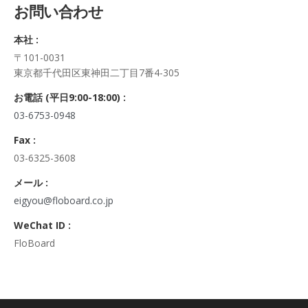
お問い合わせ
正・追加・削除、利用の停止または消去、第三者への提供の停
止及び第三者への提供記録の開示）に関して、当社問合わせ窓
本社 :
口に申し出ることができます。
〒101-0031
その際、弊社はご本人を確認させていただいたうえで、合理的
東京都千代田区東神田二丁目7番4-305
な期間内に対応いたします。
なお、個人情報に関する弊社問合わせ先は、次の通りです。
お電話 (平日9:00-18:00) :
株式会社FloBoard 個人情報問合せ窓口
03-6753-0948
〒101-0031 東京都千代田区東神田二丁目7番4-305
メールアドレス: info@floboard.co.jp TEL: 03-6753-0948
Fax :
（受付時間 9:00～18:00 ※土・日曜日、祝日、年末年始、ゴ
03-6325-3608
ールデンウィークを除く)
6. 個人情報における任意性について
メール :
個人情報のご提供は、ご本人の任意です。ただし、必須項目を
eigyou@floboard.co.jp
ご入力頂けない場合は本フォームをご利用頂けませんので、ご
WeChat ID :
了承ください。
FloBoard