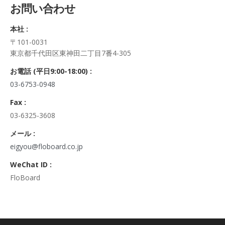
お問い合わせ
正・追加・削除、利用の停止または消去、第三者への提供の停
止及び第三者への提供記録の開示）に関して、当社問合わせ窓
本社 :
口に申し出ることができます。
〒101-0031
その際、弊社はご本人を確認させていただいたうえで、合理的
東京都千代田区東神田二丁目7番4-305
な期間内に対応いたします。
なお、個人情報に関する弊社問合わせ先は、次の通りです。
お電話 (平日9:00-18:00) :
株式会社FloBoard 個人情報問合せ窓口
03-6753-0948
〒101-0031 東京都千代田区東神田二丁目7番4-305
メールアドレス: info@floboard.co.jp TEL: 03-6753-0948
Fax :
（受付時間 9:00～18:00 ※土・日曜日、祝日、年末年始、ゴ
03-6325-3608
ールデンウィークを除く)
6. 個人情報における任意性について
メール :
個人情報のご提供は、ご本人の任意です。ただし、必須項目を
eigyou@floboard.co.jp
ご入力頂けない場合は本フォームをご利用頂けませんので、ご
WeChat ID :
了承ください。
FloBoard