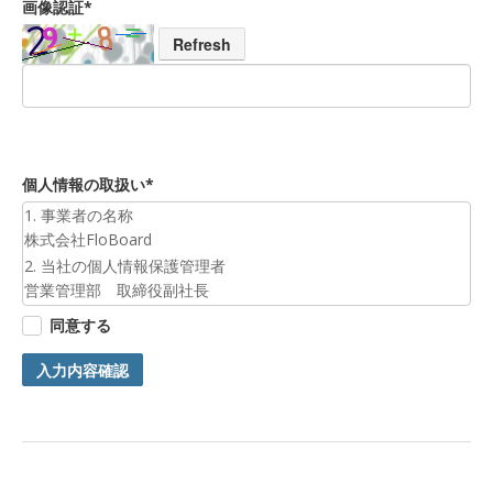
画像認証*
Refresh
個人情報の取扱い*
1. 事業者の名称
株式会社FloBoard
2. 当社の個人情報保護管理者
営業管理部 取締役副社長
3. 個人情報の利用目的
同意する
お預かりした個人情報は、お問合せへの対応のために利用いた
します。
入力内容確認
4. 第三者提供について
ご本人の同意がある場合または法令に基づく場合を除き、今回
ご入力頂く個人情報は第三者に提供しません。
5. 個人情報の開示等及びお問合せ窓口
ご自身の個人情報の開示等（利用目的の通知、開示、内容の訂