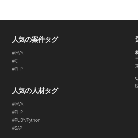
、今回ご入力頂く個人情報は第三者に提供しません。
容の訂正・追加・削除、利用の停止または消去、第三者への提供
問合わせ窓口に申し出ることができます。
合理的な期間内に対応いたします。
人気の案件タグ
す。
#JAVA
〒
48
#C
年始、ゴールデンウィークを除く)
#PHP
項目をご入力頂けない場合は本フォームをご利用頂けませんの
人気の人材タグ
#JAVA
#PHP
#RUBY/Python
#SAP