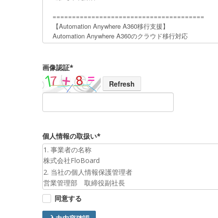
画像認証*
Refresh
個人情報の取扱い*
1. 事業者の名称
株式会社FloBoard
2. 当社の個人情報保護管理者
営業管理部 取締役副社長
3. 個人情報の利用目的
同意する
お預かりした個人情報は、お問合せへの対応のために利
4. 第三者提供について