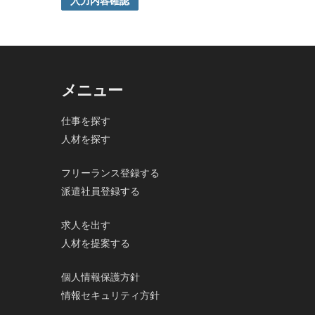
入力内容確認
ご本人の同意がある場合または法令に基づく場合を除き
5. 個人情報の開示等及びお問合せ窓口
ご自身の個人情報の開示等（利用目的の通知、開示、内
の停止及び第三者への提供記録の開示）に関して、当社
その際、弊社はご本人を確認させていただいたうえで、
メニュー
なお、個人情報に関する弊社問合わせ先は、次の通りで
株式会社FloBoard 個人情報問合せ窓口
仕事を探す
〒101-0031 東京都千代田区東神田二丁目7番4-305
人材を探す
メールアドレス: info@floboard.co.jp TEL: 03-6753-09
（受付時間 9:00～18:00 ※土・日曜日、祝日、年末
6. 個人情報における任意性について
フリーランス登録する
個人情報のご提供は、ご本人の任意です。ただし、必須
派遣社員登録する
で、ご了承ください。
求人を出す
人材を提案する
個人情報保護方針
情報セキュリティ方針