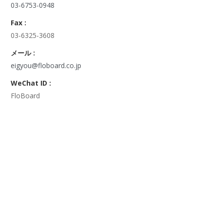
03-6753-0948
Fax :
03-6325-3608
メール :
eigyou@floboard.co.jp
WeChat ID :
FloBoard