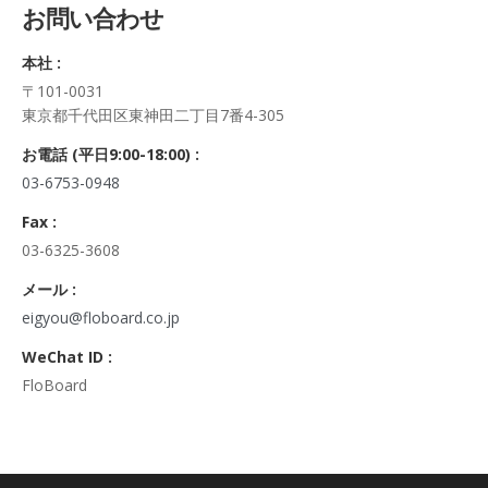
お問い合わせ
正・追加・削除、利用の停止または消去、第三者への提供の停
止及び第三者への提供記録の開示）に関して、当社問合わせ窓
本社 :
口に申し出ることができます。
〒101-0031
その際、弊社はご本人を確認させていただいたうえで、合理的
東京都千代田区東神田二丁目7番4-305
な期間内に対応いたします。
なお、個人情報に関する弊社問合わせ先は、次の通りです。
お電話 (平日9:00-18:00) :
株式会社FloBoard 個人情報問合せ窓口
03-6753-0948
〒101-0031 東京都千代田区東神田二丁目7番4-305
メールアドレス: info@floboard.co.jp TEL: 03-6753-0948
Fax :
（受付時間 9:00～18:00 ※土・日曜日、祝日、年末年始、ゴ
03-6325-3608
ールデンウィークを除く)
6. 個人情報における任意性について
メール :
個人情報のご提供は、ご本人の任意です。ただし、必須項目を
eigyou@floboard.co.jp
ご入力頂けない場合は本フォームをご利用頂けませんので、ご
WeChat ID :
了承ください。
FloBoard