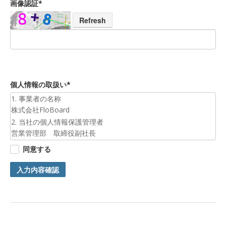
画像認証*
Refresh
個人情報の取扱い*
1. 事業者の名称
株式会社FloBoard
2. 当社の個人情報保護管理者
営業管理部 取締役副社長
3. 個人情報の利用目的
同意する
お預かりした個人情報は、お問合せへの対応のために利用いた
します。
入力内容確認
4. 第三者提供について
ご本人の同意がある場合または法令に基づく場合を除き、今回
ご入力頂く個人情報は第三者に提供しません。
5. 個人情報の開示等及びお問合せ窓口
ご自身の個人情報の開示等（利用目的の通知、開示、内容の訂