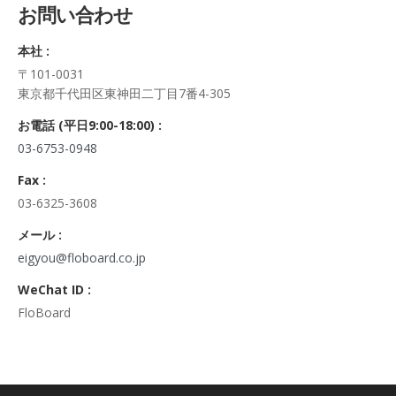
お問い合わせ
正・追加・削除、利用の停止または消去、第三者への提供の停
止及び第三者への提供記録の開示）に関して、当社問合わせ窓
本社 :
口に申し出ることができます。
〒101-0031
その際、弊社はご本人を確認させていただいたうえで、合理的
東京都千代田区東神田二丁目7番4-305
な期間内に対応いたします。
なお、個人情報に関する弊社問合わせ先は、次の通りです。
お電話 (平日9:00-18:00) :
株式会社FloBoard 個人情報問合せ窓口
03-6753-0948
〒101-0031 東京都千代田区東神田二丁目7番4-305
メールアドレス: info@floboard.co.jp TEL: 03-6753-0948
Fax :
（受付時間 9:00～18:00 ※土・日曜日、祝日、年末年始、ゴ
03-6325-3608
ールデンウィークを除く)
6. 個人情報における任意性について
メール :
個人情報のご提供は、ご本人の任意です。ただし、必須項目を
eigyou@floboard.co.jp
ご入力頂けない場合は本フォームをご利用頂けませんので、ご
WeChat ID :
了承ください。
FloBoard