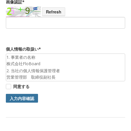
画像認証*
Refresh
個人情報の取扱い*
1. 事業者の名称
株式会社FloBoard
2. 当社の個人情報保護管理者
営業管理部 取締役副社長
3. 個人情報の利用目的
同意する
お預かりした個人情報は、お問合せへの対応のために利用いた
します。
入力内容確認
4. 第三者提供について
ご本人の同意がある場合または法令に基づく場合を除き、今回
ご入力頂く個人情報は第三者に提供しません。
5. 個人情報の開示等及びお問合せ窓口
ご自身の個人情報の開示等（利用目的の通知、開示、内容の訂