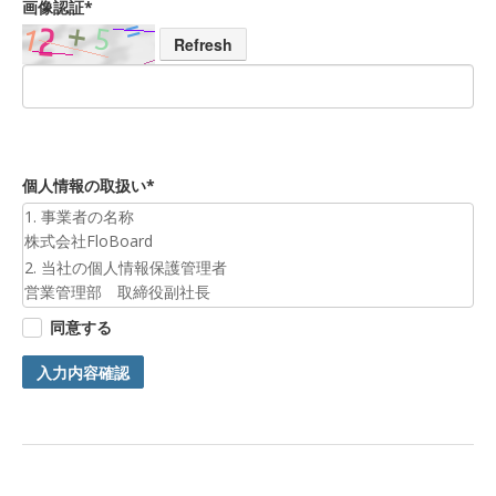
画像認証*
Refresh
個人情報の取扱い*
1. 事業者の名称
株式会社FloBoard
2. 当社の個人情報保護管理者
営業管理部 取締役副社長
3. 個人情報の利用目的
同意する
お預かりした個人情報は、お問合せへの対応のために利用いた
します。
入力内容確認
4. 第三者提供について
ご本人の同意がある場合または法令に基づく場合を除き、今回
ご入力頂く個人情報は第三者に提供しません。
5. 個人情報の開示等及びお問合せ窓口
ご自身の個人情報の開示等（利用目的の通知、開示、内容の訂