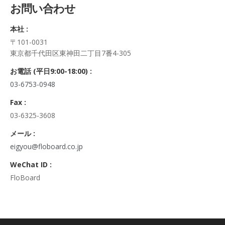
お問い合わせ
正・追加・削除、利用の停止または消去、第三者への提供の停
止及び第三者への提供記録の開示）に関して、当社問合わせ窓
本社 :
口に申し出ることができます。
〒101-0031
その際、弊社はご本人を確認させていただいたうえで、合理的
東京都千代田区東神田二丁目7番4-305
な期間内に対応いたします。
なお、個人情報に関する弊社問合わせ先は、次の通りです。
お電話 (平日9:00-18:00) :
株式会社FloBoard 個人情報問合せ窓口
03-6753-0948
〒101-0031 東京都千代田区東神田二丁目7番4-305
メールアドレス: info@floboard.co.jp TEL: 03-6753-0948
Fax :
（受付時間 9:00～18:00 ※土・日曜日、祝日、年末年始、ゴ
03-6325-3608
ールデンウィークを除く)
6. 個人情報における任意性について
メール :
個人情報のご提供は、ご本人の任意です。ただし、必須項目を
eigyou@floboard.co.jp
ご入力頂けない場合は本フォームをご利用頂けませんので、ご
WeChat ID :
了承ください。
FloBoard