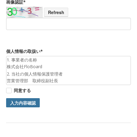
画像認証*
Refresh
個人情報の取扱い*
1. 事業者の名称
株式会社FloBoard
2. 当社の個人情報保護管理者
営業管理部 取締役副社長
3. 個人情報の利用目的
同意する
お預かりした個人情報は、お問合せへの対応のために利用いた
します。
入力内容確認
4. 第三者提供について
ご本人の同意がある場合または法令に基づく場合を除き、今回
ご入力頂く個人情報は第三者に提供しません。
5. 個人情報の開示等及びお問合せ窓口
ご自身の個人情報の開示等（利用目的の通知、開示、内容の訂