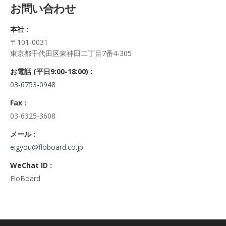
お問い合わせ
正・追加・削除、利用の停止または消去、第三者への提供の停
止及び第三者への提供記録の開示）に関して、当社問合わせ窓
本社 :
口に申し出ることができます。
〒101-0031
その際、弊社はご本人を確認させていただいたうえで、合理的
東京都千代田区東神田二丁目7番4-305
な期間内に対応いたします。
なお、個人情報に関する弊社問合わせ先は、次の通りです。
お電話 (平日9:00-18:00) :
株式会社FloBoard 個人情報問合せ窓口
03-6753-0948
〒101-0031 東京都千代田区東神田二丁目7番4-305
メールアドレス: info@floboard.co.jp TEL: 03-6753-0948
Fax :
（受付時間 9:00～18:00 ※土・日曜日、祝日、年末年始、ゴ
03-6325-3608
ールデンウィークを除く)
6. 個人情報における任意性について
メール :
個人情報のご提供は、ご本人の任意です。ただし、必須項目を
eigyou@floboard.co.jp
ご入力頂けない場合は本フォームをご利用頂けませんので、ご
WeChat ID :
了承ください。
FloBoard