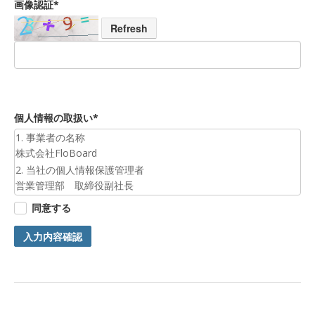
画像認証*
Refresh
個人情報の取扱い*
1. 事業者の名称
株式会社FloBoard
2. 当社の個人情報保護管理者
営業管理部 取締役副社長
3. 個人情報の利用目的
同意する
お預かりした個人情報は、お問合せへの対応のために利用いた
します。
入力内容確認
4. 第三者提供について
ご本人の同意がある場合または法令に基づく場合を除き、今回
ご入力頂く個人情報は第三者に提供しません。
5. 個人情報の開示等及びお問合せ窓口
ご自身の個人情報の開示等（利用目的の通知、開示、内容の訂