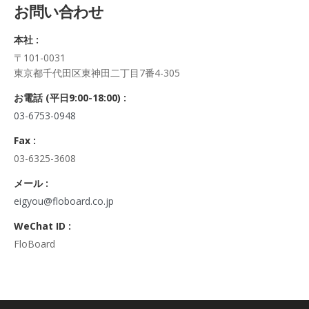
お問い合わせ
正・追加・削除、利用の停止または消去、第三者への提供の停
止及び第三者への提供記録の開示）に関して、当社問合わせ窓
本社 :
口に申し出ることができます。
〒101-0031
その際、弊社はご本人を確認させていただいたうえで、合理的
東京都千代田区東神田二丁目7番4-305
な期間内に対応いたします。
なお、個人情報に関する弊社問合わせ先は、次の通りです。
お電話 (平日9:00-18:00) :
株式会社FloBoard 個人情報問合せ窓口
03-6753-0948
〒101-0031 東京都千代田区東神田二丁目7番4-305
メールアドレス: info@floboard.co.jp TEL: 03-6753-0948
Fax :
（受付時間 9:00～18:00 ※土・日曜日、祝日、年末年始、ゴ
03-6325-3608
ールデンウィークを除く)
6. 個人情報における任意性について
メール :
個人情報のご提供は、ご本人の任意です。ただし、必須項目を
eigyou@floboard.co.jp
ご入力頂けない場合は本フォームをご利用頂けませんので、ご
WeChat ID :
了承ください。
FloBoard