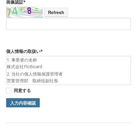
画像認証*
Refresh
個人情報の取扱い*
1. 事業者の名称
株式会社FloBoard
2. 当社の個人情報保護管理者
営業管理部 取締役副社長
3. 個人情報の利用目的
同意する
お預かりした個人情報は、お問合せへの対応のために利用いた
します。
入力内容確認
4. 第三者提供について
ご本人の同意がある場合または法令に基づく場合を除き、今回
ご入力頂く個人情報は第三者に提供しません。
5. 個人情報の開示等及びお問合せ窓口
ご自身の個人情報の開示等（利用目的の通知、開示、内容の訂