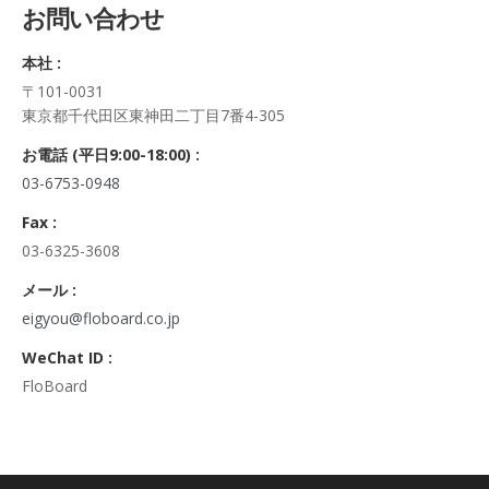
お問い合わせ
正・追加・削除、利用の停止または消去、第三者への提供の停
止及び第三者への提供記録の開示）に関して、当社問合わせ窓
本社 :
口に申し出ることができます。
〒101-0031
その際、弊社はご本人を確認させていただいたうえで、合理的
東京都千代田区東神田二丁目7番4-305
な期間内に対応いたします。
なお、個人情報に関する弊社問合わせ先は、次の通りです。
お電話 (平日9:00-18:00) :
株式会社FloBoard 個人情報問合せ窓口
03-6753-0948
〒101-0031 東京都千代田区東神田二丁目7番4-305
メールアドレス: info@floboard.co.jp TEL: 03-6753-0948
Fax :
（受付時間 9:00～18:00 ※土・日曜日、祝日、年末年始、ゴ
03-6325-3608
ールデンウィークを除く)
6. 個人情報における任意性について
メール :
個人情報のご提供は、ご本人の任意です。ただし、必須項目を
eigyou@floboard.co.jp
ご入力頂けない場合は本フォームをご利用頂けませんので、ご
WeChat ID :
了承ください。
FloBoard