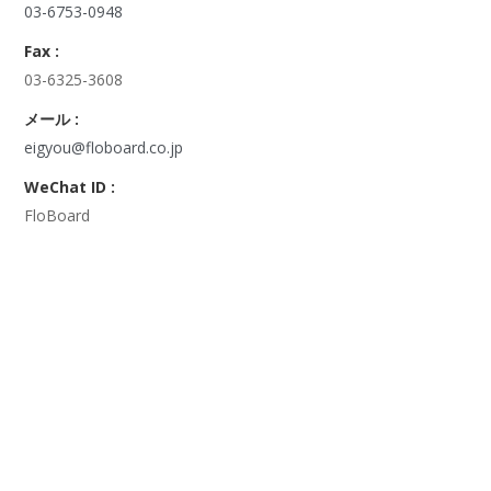
03-6753-0948
Fax :
03-6325-3608
メール :
eigyou@floboard.co.jp
WeChat ID :
FloBoard