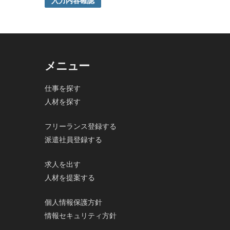
入力内容確認
ご本人の同意がある場合または法令に基づく場合を除き
5. 個人情報の開示等及びお問合せ窓口
ご自身の個人情報の開示等（利用目的の通知、開示、内
の停止及び第三者への提供記録の開示）に関して、当社
その際、弊社はご本人を確認させていただいたうえで、
メニュー
なお、個人情報に関する弊社問合わせ先は、次の通りで
株式会社FloBoard 個人情報問合せ窓口
仕事を探す
〒101-0031 東京都千代田区東神田二丁目7番4-305
人材を探す
メールアドレス: info@floboard.co.jp TEL: 03-6753-09
（受付時間 9:00～18:00 ※土・日曜日、祝日、年末
6. 個人情報における任意性について
フリーランス登録する
個人情報のご提供は、ご本人の任意です。ただし、必須
派遣社員登録する
で、ご了承ください。
求人を出す
人材を提案する
個人情報保護方針
情報セキュリティ方針