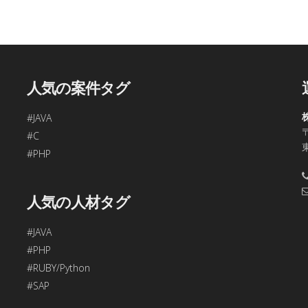
、今回ご入力頂く個人情報は第三者に提供しません。
容の訂正・追加・削除、利用の停止または消去、第三者への提供
問合わせ窓口に申し出ることができます。
合理的な期間内に対応いたします。
人気の案件タグ
す。
#JAVA
〒
48
#C
年始、ゴールデンウィークを除く)
#PHP
項目をご入力頂けない場合は本フォームをご利用頂けませんの
人気の人材タグ
#JAVA
#PHP
#RUBY/Python
#SAP