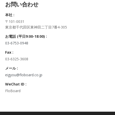
お問い合わせ
正・追加・削除、利用の停止または消去、第三者への提供の停
止及び第三者への提供記録の開示）に関して、当社問合わせ窓
本社 :
口に申し出ることができます。
〒101-0031
その際、弊社はご本人を確認させていただいたうえで、合理的
東京都千代田区東神田二丁目7番4-305
な期間内に対応いたします。
なお、個人情報に関する弊社問合わせ先は、次の通りです。
お電話 (平日9:00-18:00) :
株式会社FloBoard 個人情報問合せ窓口
03-6753-0948
〒101-0031 東京都千代田区東神田二丁目7番4-305
メールアドレス: info@floboard.co.jp TEL: 03-6753-0948
Fax :
（受付時間 9:00～18:00 ※土・日曜日、祝日、年末年始、ゴ
03-6325-3608
ールデンウィークを除く)
6. 個人情報における任意性について
メール :
個人情報のご提供は、ご本人の任意です。ただし、必須項目を
eigyou@floboard.co.jp
ご入力頂けない場合は本フォームをご利用頂けませんので、ご
WeChat ID :
了承ください。
FloBoard