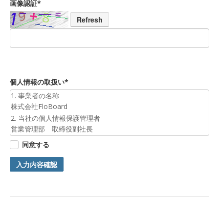
画像認証*
Refresh
個人情報の取扱い*
1. 事業者の名称
株式会社FloBoard
2. 当社の個人情報保護管理者
営業管理部 取締役副社長
3. 個人情報の利用目的
同意する
お預かりした個人情報は、お問合せへの対応のために利用いた
します。
入力内容確認
4. 第三者提供について
ご本人の同意がある場合または法令に基づく場合を除き、今回
ご入力頂く個人情報は第三者に提供しません。
5. 個人情報の開示等及びお問合せ窓口
ご自身の個人情報の開示等（利用目的の通知、開示、内容の訂