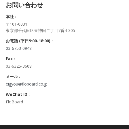
お問い合わせ
正・追加・削除、利用の停止または消去、第三者への提供の停
止及び第三者への提供記録の開示）に関して、当社問合わせ窓
本社 :
口に申し出ることができます。
〒101-0031
その際、弊社はご本人を確認させていただいたうえで、合理的
東京都千代田区東神田二丁目7番4-305
な期間内に対応いたします。
なお、個人情報に関する弊社問合わせ先は、次の通りです。
お電話 (平日9:00-18:00) :
株式会社FloBoard 個人情報問合せ窓口
03-6753-0948
〒101-0031 東京都千代田区東神田二丁目7番4-305
メールアドレス: info@floboard.co.jp TEL: 03-6753-0948
Fax :
（受付時間 9:00～18:00 ※土・日曜日、祝日、年末年始、ゴ
03-6325-3608
ールデンウィークを除く)
6. 個人情報における任意性について
メール :
個人情報のご提供は、ご本人の任意です。ただし、必須項目を
eigyou@floboard.co.jp
ご入力頂けない場合は本フォームをご利用頂けませんので、ご
WeChat ID :
了承ください。
FloBoard