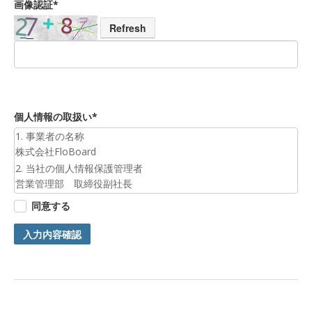
画像認証*
Refresh
個人情報の取扱い*
1. 事業者の名称
株式会社FloBoard
2. 当社の個人情報保護管理者
営業管理部 取締役副社長
3. 個人情報の利用目的
同意する
お預かりした個人情報は、お問合せへの対応のために利用いた
します。
入力内容確認
4. 第三者提供について
ご本人の同意がある場合または法令に基づく場合を除き、今回
ご入力頂く個人情報は第三者に提供しません。
5. 個人情報の開示等及びお問合せ窓口
ご自身の個人情報の開示等（利用目的の通知、開示、内容の訂