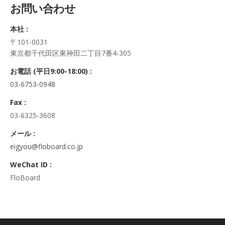
お問い合わせ
正・追加・削除、利用の停止または消去、第三者への提供の停
止及び第三者への提供記録の開示）に関して、当社問合わせ窓
本社 :
口に申し出ることができます。
〒101-0031
その際、弊社はご本人を確認させていただいたうえで、合理的
東京都千代田区東神田二丁目7番4-305
な期間内に対応いたします。
なお、個人情報に関する弊社問合わせ先は、次の通りです。
お電話 (平日9:00-18:00) :
株式会社FloBoard 個人情報問合せ窓口
03-6753-0948
〒101-0031 東京都千代田区東神田二丁目7番4-305
メールアドレス: info@floboard.co.jp TEL: 03-6753-0948
Fax :
（受付時間 9:00～18:00 ※土・日曜日、祝日、年末年始、ゴ
03-6325-3608
ールデンウィークを除く)
6. 個人情報における任意性について
メール :
個人情報のご提供は、ご本人の任意です。ただし、必須項目を
eigyou@floboard.co.jp
ご入力頂けない場合は本フォームをご利用頂けませんので、ご
WeChat ID :
了承ください。
FloBoard