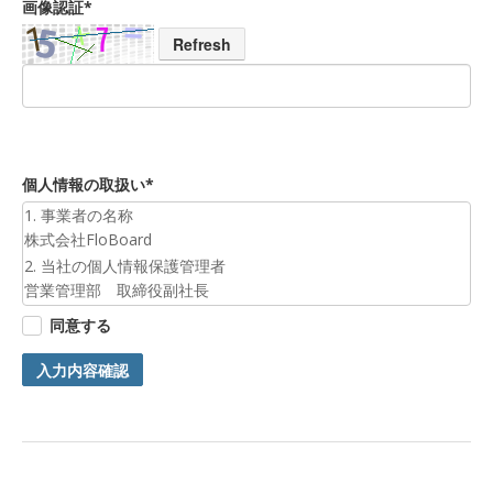
画像認証*
Refresh
個人情報の取扱い*
1. 事業者の名称
株式会社FloBoard
2. 当社の個人情報保護管理者
営業管理部 取締役副社長
3. 個人情報の利用目的
同意する
お預かりした個人情報は、お問合せへの対応のために利用いた
します。
入力内容確認
4. 第三者提供について
ご本人の同意がある場合または法令に基づく場合を除き、今回
ご入力頂く個人情報は第三者に提供しません。
5. 個人情報の開示等及びお問合せ窓口
ご自身の個人情報の開示等（利用目的の通知、開示、内容の訂