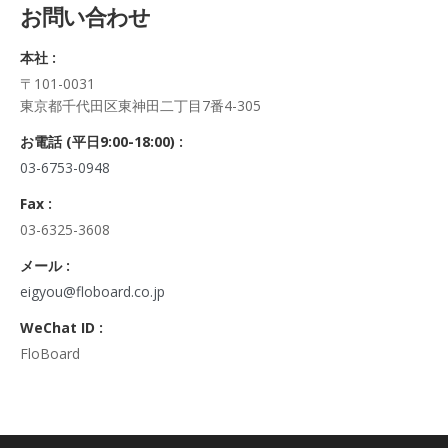
お問い合わせ
正・追加・削除、利用の停止または消去、第三者への提供の停
止及び第三者への提供記録の開示）に関して、当社問合わせ窓
本社 :
口に申し出ることができます。
〒101-0031
その際、弊社はご本人を確認させていただいたうえで、合理的
東京都千代田区東神田二丁目7番4-305
な期間内に対応いたします。
なお、個人情報に関する弊社問合わせ先は、次の通りです。
お電話 (平日9:00-18:00) :
株式会社FloBoard 個人情報問合せ窓口
03-6753-0948
〒101-0031 東京都千代田区東神田二丁目7番4-305
メールアドレス: info@floboard.co.jp TEL: 03-6753-0948
Fax :
（受付時間 9:00～18:00 ※土・日曜日、祝日、年末年始、ゴ
03-6325-3608
ールデンウィークを除く)
6. 個人情報における任意性について
メール :
個人情報のご提供は、ご本人の任意です。ただし、必須項目を
eigyou@floboard.co.jp
ご入力頂けない場合は本フォームをご利用頂けませんので、ご
WeChat ID :
了承ください。
FloBoard