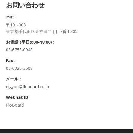
お問い合わせ
正・追加・削除、利用の停止または消去、第三者への提供の停
止及び第三者への提供記録の開示）に関して、当社問合わせ窓
本社 :
口に申し出ることができます。
〒101-0031
その際、弊社はご本人を確認させていただいたうえで、合理的
東京都千代田区東神田二丁目7番4-305
な期間内に対応いたします。
なお、個人情報に関する弊社問合わせ先は、次の通りです。
お電話 (平日9:00-18:00) :
株式会社FloBoard 個人情報問合せ窓口
03-6753-0948
〒101-0031 東京都千代田区東神田二丁目7番4-305
メールアドレス: info@floboard.co.jp TEL: 03-6753-0948
Fax :
（受付時間 9:00～18:00 ※土・日曜日、祝日、年末年始、ゴ
03-6325-3608
ールデンウィークを除く)
6. 個人情報における任意性について
メール :
個人情報のご提供は、ご本人の任意です。ただし、必須項目を
eigyou@floboard.co.jp
ご入力頂けない場合は本フォームをご利用頂けませんので、ご
WeChat ID :
了承ください。
FloBoard