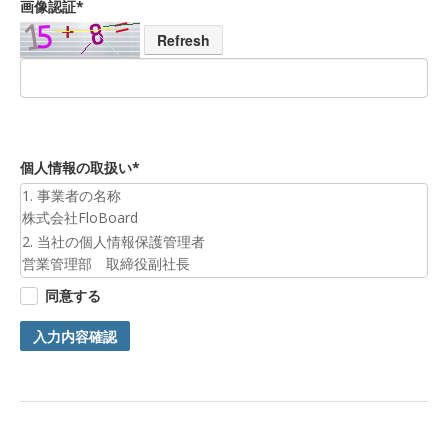
画像認証*
Refresh
個人情報の取扱い*
1. 事業者の名称
株式会社FloBoard
2. 当社の個人情報保護管理者
営業管理部 取締役副社長
3. 個人情報の利用目的
同意する
お預かりした個人情報は、お問合せへの対応のために利用いた
します。
入力内容確認
4. 第三者提供について
ご本人の同意がある場合または法令に基づく場合を除き、今回
ご入力頂く個人情報は第三者に提供しません。
5. 個人情報の開示等及びお問合せ窓口
ご自身の個人情報の開示等（利用目的の通知、開示、内容の訂