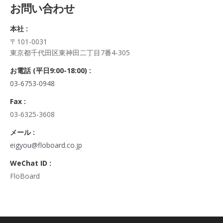
お問い合わせ
正・追加・削除、利用の停止または消去、第三者への提供の停
止及び第三者への提供記録の開示）に関して、当社問合わせ窓
本社 :
口に申し出ることができます。
〒101-0031
その際、弊社はご本人を確認させていただいたうえで、合理的
東京都千代田区東神田二丁目7番4-305
な期間内に対応いたします。
なお、個人情報に関する弊社問合わせ先は、次の通りです。
お電話 (平日9:00-18:00) :
株式会社FloBoard 個人情報問合せ窓口
03-6753-0948
〒101-0031 東京都千代田区東神田二丁目7番4-305
メールアドレス: info@floboard.co.jp TEL: 03-6753-0948
Fax :
（受付時間 9:00～18:00 ※土・日曜日、祝日、年末年始、ゴ
03-6325-3608
ールデンウィークを除く)
6. 個人情報における任意性について
メール :
個人情報のご提供は、ご本人の任意です。ただし、必須項目を
eigyou@floboard.co.jp
ご入力頂けない場合は本フォームをご利用頂けませんので、ご
WeChat ID :
了承ください。
FloBoard