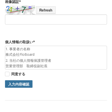
画像認証*
Refresh
個人情報の取扱い*
1. 事業者の名称
株式会社FloBoard
2. 当社の個人情報保護管理者
営業管理部 取締役副社長
3. 個人情報の利用目的
同意する
お預かりした個人情報は、お問合せへの対応のために利用いた
します。
入力内容確認
4. 第三者提供について
ご本人の同意がある場合または法令に基づく場合を除き、今回
ご入力頂く個人情報は第三者に提供しません。
5. 個人情報の開示等及びお問合せ窓口
ご自身の個人情報の開示等（利用目的の通知、開示、内容の訂