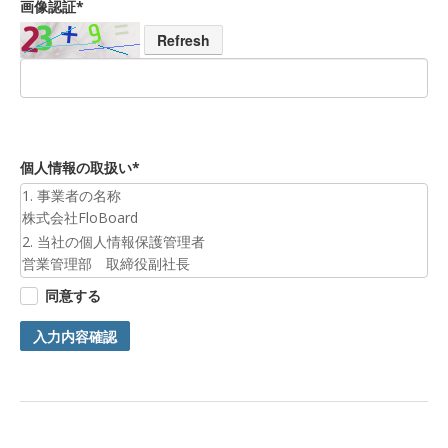
画像認証*
Refresh
個人情報の取扱い*
1. 事業者の名称
株式会社FloBoard
2. 当社の個人情報保護管理者
営業管理部 取締役副社長
3. 個人情報の利用目的
同意する
お預かりした個人情報は、お問合せへの対応のために利用いた
します。
入力内容確認
4. 第三者提供について
ご本人の同意がある場合または法令に基づく場合を除き、今回
ご入力頂く個人情報は第三者に提供しません。
5. 個人情報の開示等及びお問合せ窓口
ご自身の個人情報の開示等（利用目的の通知、開示、内容の訂