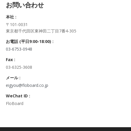
お問い合わせ
正・追加・削除、利用の停止または消去、第三者への提供の停
止及び第三者への提供記録の開示）に関して、当社問合わせ窓
本社 :
口に申し出ることができます。
〒101-0031
その際、弊社はご本人を確認させていただいたうえで、合理的
東京都千代田区東神田二丁目7番4-305
な期間内に対応いたします。
なお、個人情報に関する弊社問合わせ先は、次の通りです。
お電話 (平日9:00-18:00) :
株式会社FloBoard 個人情報問合せ窓口
03-6753-0948
〒101-0031 東京都千代田区東神田二丁目7番4-305
メールアドレス: info@floboard.co.jp TEL: 03-6753-0948
Fax :
（受付時間 9:00～18:00 ※土・日曜日、祝日、年末年始、ゴ
03-6325-3608
ールデンウィークを除く)
6. 個人情報における任意性について
メール :
個人情報のご提供は、ご本人の任意です。ただし、必須項目を
eigyou@floboard.co.jp
ご入力頂けない場合は本フォームをご利用頂けませんので、ご
WeChat ID :
了承ください。
FloBoard