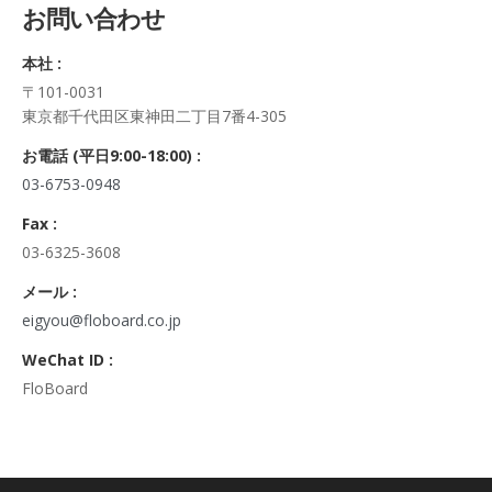
お問い合わせ
正・追加・削除、利用の停止または消去、第三者への提供の停
止及び第三者への提供記録の開示）に関して、当社問合わせ窓
本社 :
口に申し出ることができます。
〒101-0031
その際、弊社はご本人を確認させていただいたうえで、合理的
東京都千代田区東神田二丁目7番4-305
な期間内に対応いたします。
なお、個人情報に関する弊社問合わせ先は、次の通りです。
お電話 (平日9:00-18:00) :
株式会社FloBoard 個人情報問合せ窓口
03-6753-0948
〒101-0031 東京都千代田区東神田二丁目7番4-305
メールアドレス: info@floboard.co.jp TEL: 03-6753-0948
Fax :
（受付時間 9:00～18:00 ※土・日曜日、祝日、年末年始、ゴ
03-6325-3608
ールデンウィークを除く)
6. 個人情報における任意性について
メール :
個人情報のご提供は、ご本人の任意です。ただし、必須項目を
eigyou@floboard.co.jp
ご入力頂けない場合は本フォームをご利用頂けませんので、ご
WeChat ID :
了承ください。
FloBoard