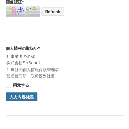
画像認証*
Refresh
個人情報の取扱い*
1. 事業者の名称
株式会社FloBoard
2. 当社の個人情報保護管理者
営業管理部 取締役副社長
3. 個人情報の利用目的
同意する
お預かりした個人情報は、お問合せへの対応のために利用いた
します。
入力内容確認
4. 第三者提供について
ご本人の同意がある場合または法令に基づく場合を除き、今回
ご入力頂く個人情報は第三者に提供しません。
5. 個人情報の開示等及びお問合せ窓口
ご自身の個人情報の開示等（利用目的の通知、開示、内容の訂