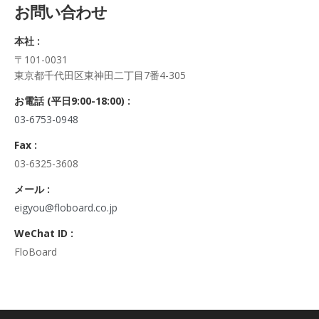
お問い合わせ
正・追加・削除、利用の停止または消去、第三者への提供の停
止及び第三者への提供記録の開示）に関して、当社問合わせ窓
本社 :
口に申し出ることができます。
〒101-0031
その際、弊社はご本人を確認させていただいたうえで、合理的
東京都千代田区東神田二丁目7番4-305
な期間内に対応いたします。
なお、個人情報に関する弊社問合わせ先は、次の通りです。
お電話 (平日9:00-18:00) :
株式会社FloBoard 個人情報問合せ窓口
03-6753-0948
〒101-0031 東京都千代田区東神田二丁目7番4-305
メールアドレス: info@floboard.co.jp TEL: 03-6753-0948
Fax :
（受付時間 9:00～18:00 ※土・日曜日、祝日、年末年始、ゴ
03-6325-3608
ールデンウィークを除く)
6. 個人情報における任意性について
メール :
個人情報のご提供は、ご本人の任意です。ただし、必須項目を
eigyou@floboard.co.jp
ご入力頂けない場合は本フォームをご利用頂けませんので、ご
WeChat ID :
了承ください。
FloBoard