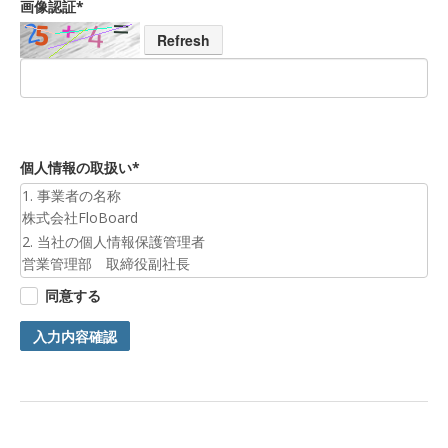
画像認証*
Refresh
個人情報の取扱い*
1. 事業者の名称
株式会社FloBoard
2. 当社の個人情報保護管理者
営業管理部 取締役副社長
3. 個人情報の利用目的
同意する
お預かりした個人情報は、お問合せへの対応のために利用いた
します。
入力内容確認
4. 第三者提供について
ご本人の同意がある場合または法令に基づく場合を除き、今回
ご入力頂く個人情報は第三者に提供しません。
5. 個人情報の開示等及びお問合せ窓口
ご自身の個人情報の開示等（利用目的の通知、開示、内容の訂