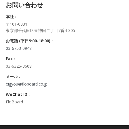
お問い合わせ
正・追加・削除、利用の停止または消去、第三者への提供の停
止及び第三者への提供記録の開示）に関して、当社問合わせ窓
本社 :
口に申し出ることができます。
〒101-0031
その際、弊社はご本人を確認させていただいたうえで、合理的
東京都千代田区東神田二丁目7番4-305
な期間内に対応いたします。
なお、個人情報に関する弊社問合わせ先は、次の通りです。
お電話 (平日9:00-18:00) :
株式会社FloBoard 個人情報問合せ窓口
03-6753-0948
〒101-0031 東京都千代田区東神田二丁目7番4-305
メールアドレス: info@floboard.co.jp TEL: 03-6753-0948
Fax :
（受付時間 9:00～18:00 ※土・日曜日、祝日、年末年始、ゴ
03-6325-3608
ールデンウィークを除く)
6. 個人情報における任意性について
メール :
個人情報のご提供は、ご本人の任意です。ただし、必須項目を
eigyou@floboard.co.jp
ご入力頂けない場合は本フォームをご利用頂けませんので、ご
WeChat ID :
了承ください。
FloBoard