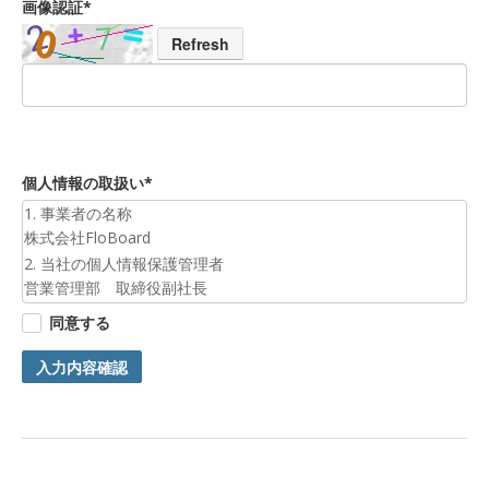
画像認証*
Refresh
個人情報の取扱い*
1. 事業者の名称
株式会社FloBoard
2. 当社の個人情報保護管理者
営業管理部 取締役副社長
3. 個人情報の利用目的
同意する
お預かりした個人情報は、お問合せへの対応のために利用いた
します。
入力内容確認
4. 第三者提供について
ご本人の同意がある場合または法令に基づく場合を除き、今回
ご入力頂く個人情報は第三者に提供しません。
5. 個人情報の開示等及びお問合せ窓口
ご自身の個人情報の開示等（利用目的の通知、開示、内容の訂