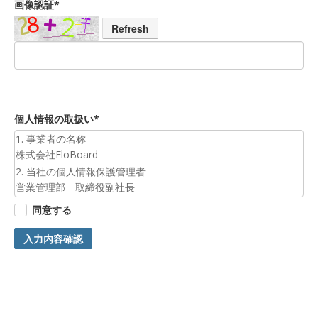
画像認証*
Refresh
個人情報の取扱い*
1. 事業者の名称
株式会社FloBoard
2. 当社の個人情報保護管理者
営業管理部 取締役副社長
3. 個人情報の利用目的
同意する
お預かりした個人情報は、お問合せへの対応のために利用いた
します。
入力内容確認
4. 第三者提供について
ご本人の同意がある場合または法令に基づく場合を除き、今回
ご入力頂く個人情報は第三者に提供しません。
5. 個人情報の開示等及びお問合せ窓口
ご自身の個人情報の開示等（利用目的の通知、開示、内容の訂