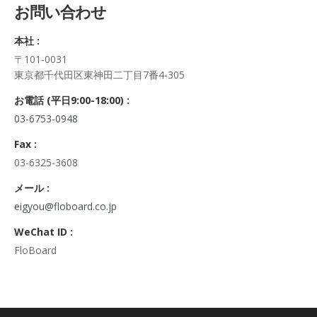
お問い合わせ
正・追加・削除、利用の停止または消去、第三者への提供の停
止及び第三者への提供記録の開示）に関して、当社問合わせ窓
本社 :
口に申し出ることができます。
〒101-0031
その際、弊社はご本人を確認させていただいたうえで、合理的
東京都千代田区東神田二丁目7番4-305
な期間内に対応いたします。
なお、個人情報に関する弊社問合わせ先は、次の通りです。
お電話 (平日9:00-18:00) :
株式会社FloBoard 個人情報問合せ窓口
03-6753-0948
〒101-0031 東京都千代田区東神田二丁目7番4-305
メールアドレス: info@floboard.co.jp TEL: 03-6753-0948
Fax :
（受付時間 9:00～18:00 ※土・日曜日、祝日、年末年始、ゴ
03-6325-3608
ールデンウィークを除く)
6. 個人情報における任意性について
メール :
個人情報のご提供は、ご本人の任意です。ただし、必須項目を
eigyou@floboard.co.jp
ご入力頂けない場合は本フォームをご利用頂けませんので、ご
WeChat ID :
了承ください。
FloBoard