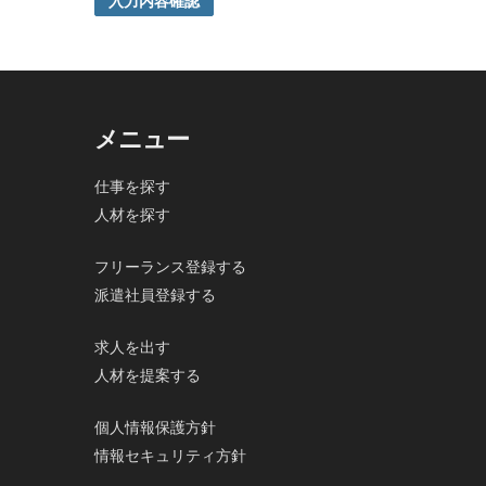
入力内容確認
ご本人の同意がある場合または法令に基づく場合を除き
5. 個人情報の開示等及びお問合せ窓口
ご自身の個人情報の開示等（利用目的の通知、開示、内
の停止及び第三者への提供記録の開示）に関して、当社
その際、弊社はご本人を確認させていただいたうえで、
メニュー
なお、個人情報に関する弊社問合わせ先は、次の通りで
株式会社FloBoard 個人情報問合せ窓口
仕事を探す
〒101-0031 東京都千代田区東神田二丁目7番4-305
人材を探す
メールアドレス: info@floboard.co.jp TEL: 03-6753-09
（受付時間 9:00～18:00 ※土・日曜日、祝日、年末
6. 個人情報における任意性について
フリーランス登録する
個人情報のご提供は、ご本人の任意です。ただし、必須
派遣社員登録する
で、ご了承ください。
求人を出す
人材を提案する
個人情報保護方針
情報セキュリティ方針