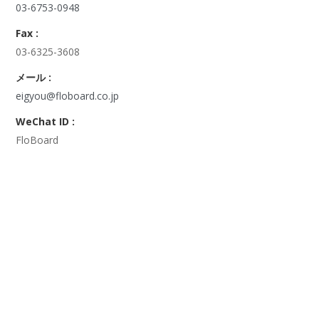
03-6753-0948
Fax :
03-6325-3608
メール :
eigyou@floboard.co.jp
WeChat ID :
FloBoard