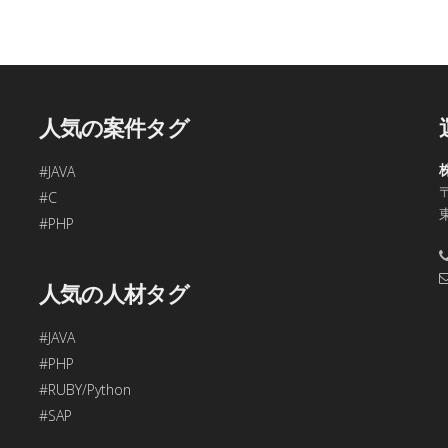
、今回ご入力頂く個人情報は第三者に提供しません。
容の訂正・追加・削除、利用の停止または消去、第三者への提供
問合わせ窓口に申し出ることができます。
合理的な期間内に対応いたします。
人気の案件タグ
す。
#JAVA
〒
48
#C
年始、ゴールデンウィークを除く)
#PHP
項目をご入力頂けない場合は本フォームをご利用頂けませんの
人気の人材タグ
#JAVA
#PHP
#RUBY/Python
#SAP