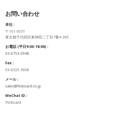
5. 個人情報の開示等及びお問合せ窓口
ご自身の個人情報の開示等（利用目的の通知、開示、内容の訂
お問い合わせ
正・追加・削除、利用の停止または消去、第三者への提供の停
止及び第三者への提供記録の開示）に関して、当社問合わせ窓
本社 :
口に申し出ることができます。
〒101-0031
その際、弊社はご本人を確認させていただいたうえで、合理的
東京都千代田区東神田二丁目7番4-305
な期間内に対応いたします。
なお、個人情報に関する弊社問合わせ先は、次の通りです。
お電話 (平日9:00-18:00) :
株式会社FloBoard 個人情報問合せ窓口
03-6753-0948
〒101-0031 東京都千代田区東神田二丁目7番4-305
メールアドレス: info@floboard.co.jp TEL: 03-6753-0948
Fax :
（受付時間 9:00～18:00 ※土・日曜日、祝日、年末年始、ゴ
03-6325-3608
ールデンウィークを除く)
6. 個人情報における任意性について
メール :
個人情報のご提供は、ご本人の任意です。ただし、必須項目を
sales@floboard.co.jp
ご入力頂けない場合は本フォームをご利用頂けませんので、ご
WeChat ID :
了承ください。
FloBoard