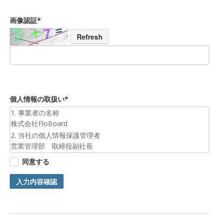
画像認証*
Refresh
個人情報の取扱い*
1. 事業者の名称
株式会社FloBoard
2. 当社の個人情報保護管理者
営業管理部 取締役副社長
3. 個人情報の利用目的
同意する
お預かりした個人情報は、お問合せへの対応のために利用いた
します。
入力内容確認
4. 第三者提供について
ご本人の同意がある場合または法令に基づく場合を除き、今回
ご入力頂く個人情報は第三者に提供しません。