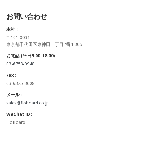
5. 個人情報の開示等及びお問合せ窓口
ご自身の個人情報の開示等（利用目的の通知、開示、内容の訂
お問い合わせ
正・追加・削除、利用の停止または消去、第三者への提供の停
止及び第三者への提供記録の開示）に関して、当社問合わせ窓
本社 :
口に申し出ることができます。
〒101-0031
その際、弊社はご本人を確認させていただいたうえで、合理的
東京都千代田区東神田二丁目7番4-305
な期間内に対応いたします。
なお、個人情報に関する弊社問合わせ先は、次の通りです。
お電話 (平日9:00-18:00) :
株式会社FloBoard 個人情報問合せ窓口
03-6753-0948
〒101-0031 東京都千代田区東神田二丁目7番4-305
メールアドレス: info@floboard.co.jp TEL: 03-6753-0948
Fax :
（受付時間 9:00～18:00 ※土・日曜日、祝日、年末年始、ゴ
03-6325-3608
ールデンウィークを除く)
6. 個人情報における任意性について
メール :
個人情報のご提供は、ご本人の任意です。ただし、必須項目を
sales@floboard.co.jp
ご入力頂けない場合は本フォームをご利用頂けませんので、ご
WeChat ID :
了承ください。
FloBoard