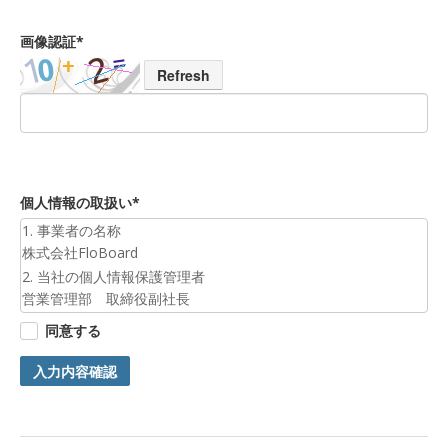
画像認証*
Refresh
個人情報の取扱い*
1. 事業者の名称
株式会社FloBoard
2. 当社の個人情報保護管理者
営業管理部 取締役副社長
3. 個人情報の利用目的
同意する
お預かりした個人情報は、お問合せへの対応のために利用いた
します。
入力内容確認
4. 第三者提供について
ご本人の同意がある場合または法令に基づく場合を除き、今回
ご入力頂く個人情報は第三者に提供しません。