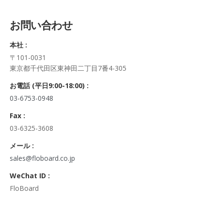
5. 個人情報の開示等及びお問合せ窓口
ご自身の個人情報の開示等（利用目的の通知、開示、内容の訂
お問い合わせ
正・追加・削除、利用の停止または消去、第三者への提供の停
止及び第三者への提供記録の開示）に関して、当社問合わせ窓
本社 :
口に申し出ることができます。
〒101-0031
その際、弊社はご本人を確認させていただいたうえで、合理的
東京都千代田区東神田二丁目7番4-305
な期間内に対応いたします。
なお、個人情報に関する弊社問合わせ先は、次の通りです。
お電話 (平日9:00-18:00) :
株式会社FloBoard 個人情報問合せ窓口
03-6753-0948
〒101-0031 東京都千代田区東神田二丁目7番4-305
メールアドレス: info@floboard.co.jp TEL: 03-6753-0948
Fax :
（受付時間 9:00～18:00 ※土・日曜日、祝日、年末年始、ゴ
03-6325-3608
ールデンウィークを除く)
6. 個人情報における任意性について
メール :
個人情報のご提供は、ご本人の任意です。ただし、必須項目を
sales@floboard.co.jp
ご入力頂けない場合は本フォームをご利用頂けませんので、ご
WeChat ID :
了承ください。
FloBoard