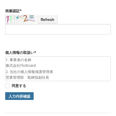
画像認証*
Refresh
個人情報の取扱い*
1. 事業者の名称
株式会社FloBoard
2. 当社の個人情報保護管理者
営業管理部 取締役副社長
3. 個人情報の利用目的
同意する
お預かりした個人情報は、お問合せへの対応のために利用いた
します。
入力内容確認
4. 第三者提供について
ご本人の同意がある場合または法令に基づく場合を除き、今回
ご入力頂く個人情報は第三者に提供しません。