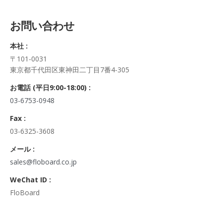
5. 個人情報の開示等及びお問合せ窓口
ご自身の個人情報の開示等（利用目的の通知、開示、内容の訂
お問い合わせ
正・追加・削除、利用の停止または消去、第三者への提供の停
止及び第三者への提供記録の開示）に関して、当社問合わせ窓
本社 :
口に申し出ることができます。
〒101-0031
その際、弊社はご本人を確認させていただいたうえで、合理的
東京都千代田区東神田二丁目7番4-305
な期間内に対応いたします。
なお、個人情報に関する弊社問合わせ先は、次の通りです。
お電話 (平日9:00-18:00) :
株式会社FloBoard 個人情報問合せ窓口
03-6753-0948
〒101-0031 東京都千代田区東神田二丁目7番4-305
メールアドレス: info@floboard.co.jp TEL: 03-6753-0948
Fax :
（受付時間 9:00～18:00 ※土・日曜日、祝日、年末年始、ゴ
03-6325-3608
ールデンウィークを除く)
6. 個人情報における任意性について
メール :
個人情報のご提供は、ご本人の任意です。ただし、必須項目を
sales@floboard.co.jp
ご入力頂けない場合は本フォームをご利用頂けませんので、ご
WeChat ID :
了承ください。
FloBoard