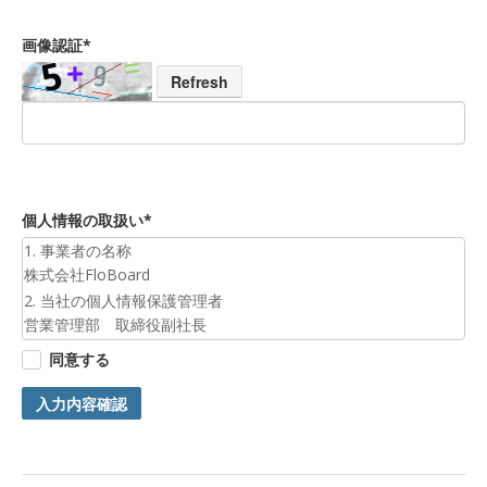
画像認証*
Refresh
個人情報の取扱い*
1. 事業者の名称
株式会社FloBoard
2. 当社の個人情報保護管理者
営業管理部 取締役副社長
3. 個人情報の利用目的
同意する
お預かりした個人情報は、お問合せへの対応のために利用いた
します。
入力内容確認
4. 第三者提供について
ご本人の同意がある場合または法令に基づく場合を除き、今回
ご入力頂く個人情報は第三者に提供しません。