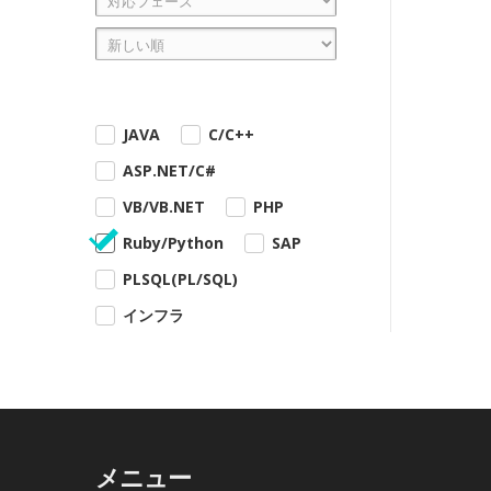
JAVA
C/C++
ASP.NET/C#
VB/VB.NET
PHP
Ruby/Python
SAP
PLSQL(PL/SQL)
インフラ
メニュー